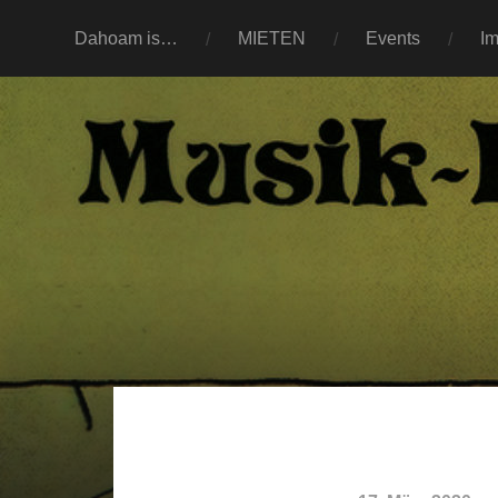
Dahoam is…
MIETEN
Events
I